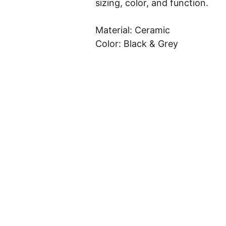
sizing, color, and function.
Material: Ceramic
Color: Black & Grey
Indicadore
Artigos
Robô 
Prod
Determine
s
MQL5
utos
SOBRE
BANDAS DE 
TRIX
BANDAS DE 
ESTRUTURA
LIVRO
BOLLINGER
BOLLINGER
S
BPSPX
VOLATILIDAD
CALENDÁRIO 
BLOCO 1
MONI
E HISTÓRICA
ECONÔMICO
TORES
CONTATO
CADEI
ESTOCÁSTICO
VWAP
ENTRELAÇAM
BLOCO 2
RAS
ENTO 
GRÁFICO, 
FACEBOOK
IGNITOR