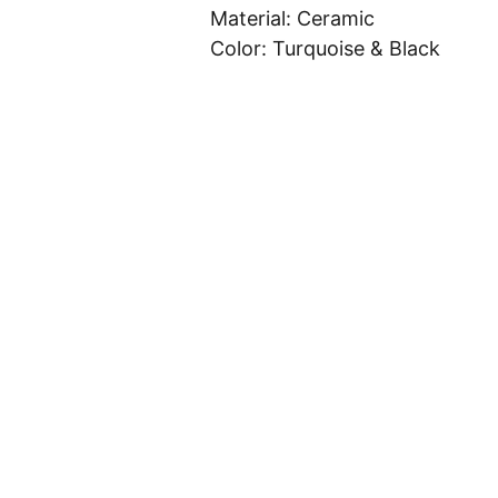
Material: Ceramic
Color: Turquoise & Black
Indicadore
Artigos
Robô 
Prod
Determine
s
MQL5
utos
SOBRE
BANDAS DE 
TRIX
BANDAS DE 
ESTRUTURA
LIVRO
BOLLINGER
BOLLINGER
S
BPSPX
VOLATILIDAD
CALENDÁRIO 
BLOCO 1
MONI
E HISTÓRICA
ECONÔMICO
TORES
CONTATO
CADEI
ESTOCÁSTICO
VWAP
ENTRELAÇAM
BLOCO 2
RAS
ENTO 
GRÁFICO, 
FACEBOOK
IGNITOR
ÍNDICE DE 
PADRÕES DE 
BLOCO 3
NOBR
EXPOSIÇÃO
CANDLESTICK
EAKS
BLOCO 4
INSTAGRAM