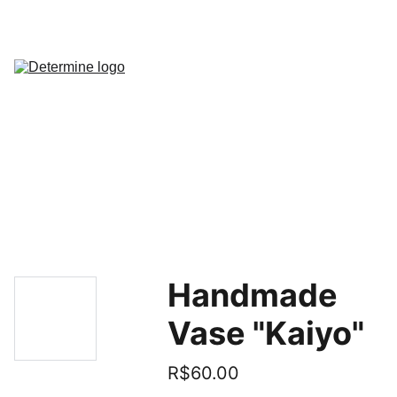
Início
Arti
Estudo 
Semanal
Indicadores
Robô 
MQL5
Produtos
Cont
Handmade
Vase "Kaiyo"
R$60.00