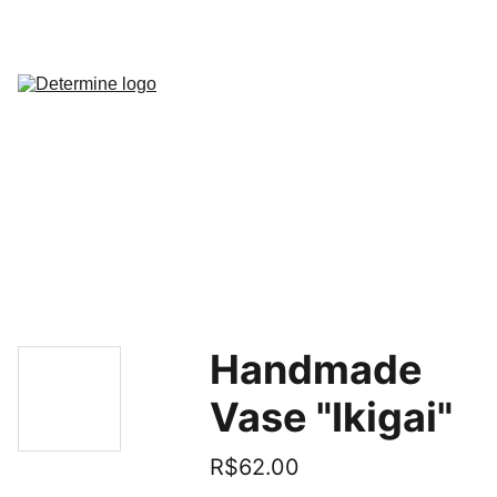
Início
Arti
Estudo 
Semanal
Indicadores
Robô 
MQL5
Produtos
Cont
Handmade
Vase "Ikigai"
R$62.00