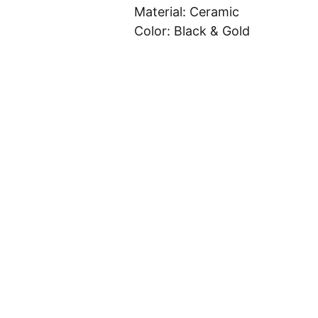
Material: Ceramic
Color: Black & Gold
Indicadore
Artigos
Robô 
Prod
Determine
s
MQL5
utos
SOBRE
BANDAS DE 
TRIX
BANDAS DE 
ESTRUTURA
LIVRO
BOLLINGER
BOLLINGER
S
BPSPX
VOLATILIDAD
CALENDÁRIO 
BLOCO 1
MONI
E HISTÓRICA
ECONÔMICO
TORES
CONTATO
CADEI
ESTOCÁSTICO
VWAP
ENTRELAÇAM
BLOCO 2
RAS
ENTO 
GRÁFICO, 
FACEBOOK
IGNITOR
ÍNDICE DE 
PADRÕES DE 
BLOCO 3
NOBR
EXPOSIÇÃO
CANDLESTICK
EAKS
BLOCO 4
INSTAGRAM